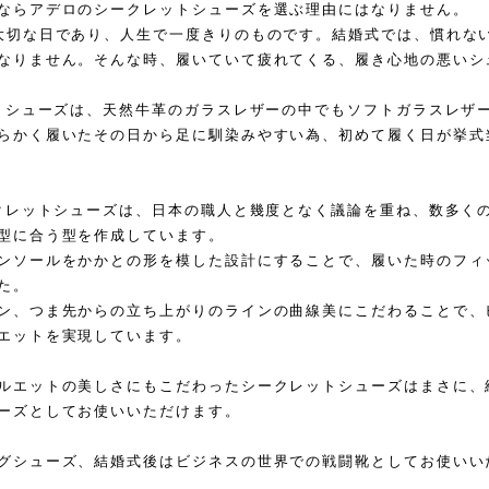
ならアデロのシークレットシューズを選ぶ理由にはなりません。
大切な日であり、人生で一度きりのものです。結婚式では、慣れな
なりません。そんな時、履いていて疲れてくる、履き心地の悪いシ
ットシューズは、天然牛革のガラスレザーの中でもソフトガラスレザ
らかく履いたその日から足に馴染みやすい為、初めて履く日が挙式
ークレットシューズは、日本の職人と幾度となく議論を重ね、数多く
型に合う型を作成しています。
ンソールをかかとの形を模した設計にすることで、履いた時のフィ
た。
ン、つま先からの立ち上がりのラインの曲線美にこだわることで、
エットを実現しています。
ルエットの美しさにもこだわったシークレットシューズはまさに、
ーズとしてお使いいただけます。
グシューズ、結婚式後はビジネスの世界での戦闘靴としてお使いいた