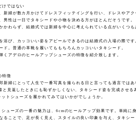
だけではない
、新婦が数カ月かけてドレスフィッテイングを行い、ドレスやアク
、男性は一日でタキシードや小物を決める方がほとんだそうです。
かかわらず、結婚式では新婦を中心に考えられている点がいくつも
を浴び、カッコいい姿をアピールできるのは結婚式の入場の際です
ード。普通の革靴を履いてももちろんカッコいいタキシード。
輝くアデロのヒールアップシューズの特徴を紹介致します。
の特徴
郎新婦にとって人生で一番写真を撮られる日と言っても過言ではあ
子様と見返したときにも恥ずかしくない、タキシード姿を完成させる
クレットシューズを履かれてみてはいかがでしょうか。
ットシューズの一番の魅力は、6cmのヒールアップ効果です。単純に
なることで、足が長く見え、スタイルの良い印象を与え、タキシー