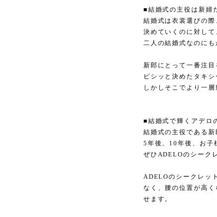
■結婚式の主役は新婦
結婚式は衣裳選びの際
決めていくのに対して
二人の結婚式なのにも
新郎にとって一番注目
ピシッと決めたタキシ
しかしそこでより一層
■結婚式で輝くアデロ
結婚式の主役である新
5年後、10年後、お
ぜひADELOのシー
ADELOのシークレ
なく、腰の位置が高く
せます。