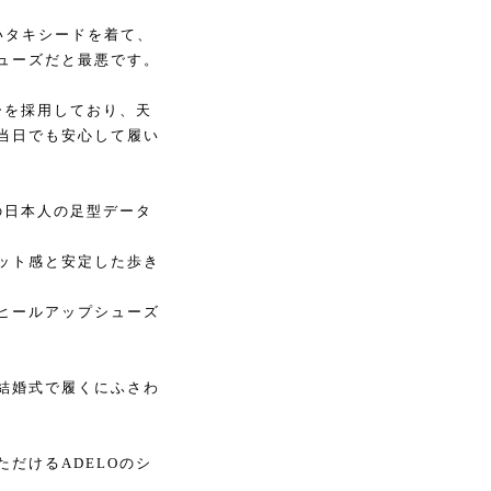
いタキシードを着て、
ューズだと最悪です。
ーを採用しており、天
当日でも安心して履い
の日本人の足型データ
ット感と安定した歩き
ヒールアップシューズ
結婚式で履くにふさわ
だけるADELOのシ