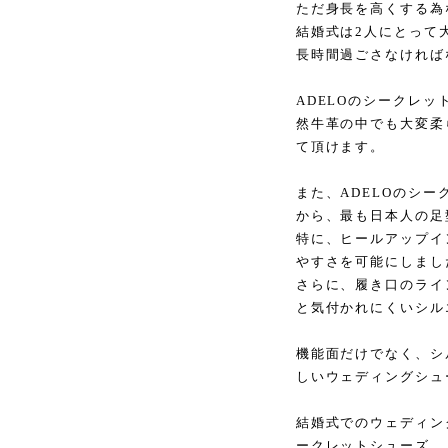
ただ身長を高くする為
結婚式は2人にとって
長時間過ごさなければ
ADELOのシークレ
然牛革の中でも大変柔
て頂けます。
また、ADELOのシ
から、最も日本人の足
特に、ヒールアップイ
やすさを可能にしまし
さらに、履き口のライ
と気付かれにくいシル
機能面だけでなく、シ
しいウェディングシュ
結婚式でのウェディン
ークレットシューズ。