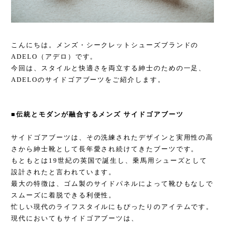
こんにちは。メンズ・シークレットシューズブランドの
ADELO
（アデロ）です。
今回は、スタイルと快適さを両立する紳士のための一足、
ADELO
のサイドゴアブーツをご紹介します。
■
伝統とモダンが融合するメンズ サイドゴアブーツ
サイドゴアブーツは、その洗練されたデザインと実用性の高
さから紳士靴として長年愛され続けてきたブーツです。
もともとは
19
世紀の英国で誕生し、乗馬用シューズとして
設計されたと言われています。
最大の特徴は、ゴム製のサイドパネルによって靴ひもなしで
スムーズに着脱できる利便性。
忙しい現代のライフスタイルにもぴったりのアイテムです。
現代においてもサイドゴアブーツは、