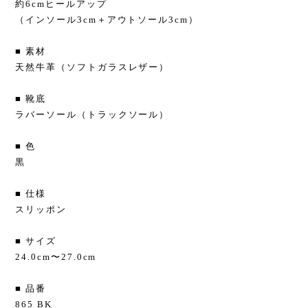
約6cmヒールアップ
（インソール3cm＋アウトソール3cm）
■ 素材
天然牛革（ソフトガラスレザー）
■ 靴底
ラバーソール（トラックソール）
■ 色
黒
■ 仕様
スリッポン
■ サイズ
24.0cm〜27.0cm
■ 品番
865 BK